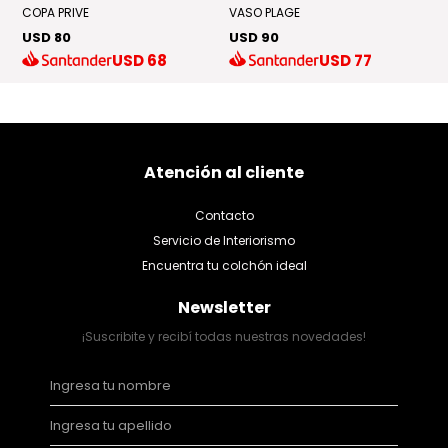
COPA PRIVE
VASO PLAGE
F
USD 80
USD 90
U
USD
68
USD
77
Atención al cliente
Contacto
Servicio de Interiorismo
Encuentra tu colchón ideal
Newsletter
¡Suscribite y recibí todas nuestras novedades!