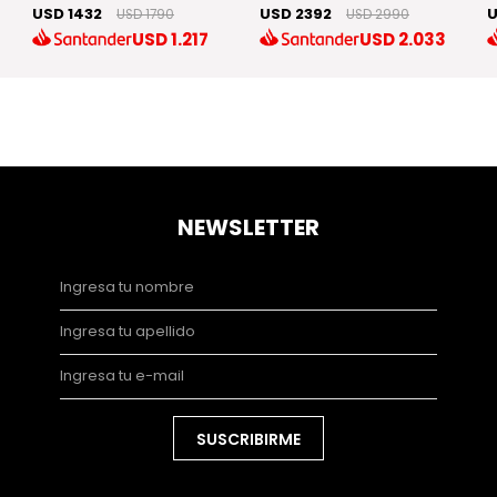
USD 1432
USD 2392
U
USD 1790
USD 2990
USD
1.217
USD
2.033
NEWSLETTER
SUSCRIBIRME