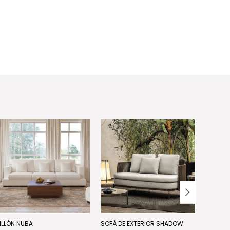
ILLÓN NUBA
SOFÁ DE EXTERIOR SHADOW
SOFÁ P