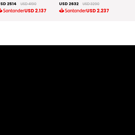
SD 2514
USD 2632
USD 1
USD 4190
USD 3290
USD
2.137
USD
2.237