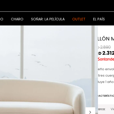
NO
CHARO
SOÑAR: LA PELÍCULA
OUTLET
EL PAÍS
SILLÓN 
2.890
USD
2.31
USD
Diseño envol
de tres cuer
Incluye 1 año
CARACTERÍSTI
Marca
V