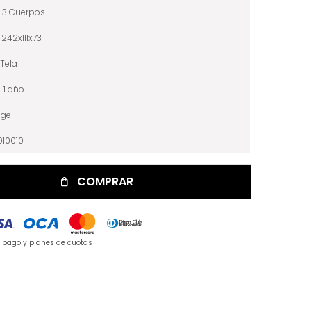
3 Cuerpos
242x111x73
Tela
1 año
ige
10010
COMPRAR
e pago y planes de cuotas