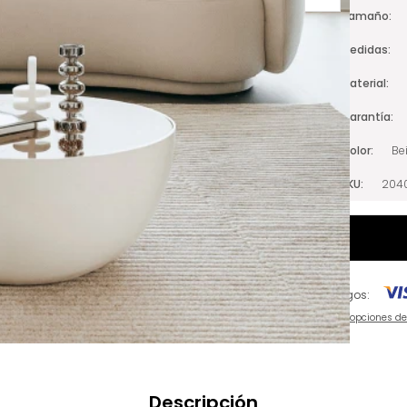
Tamaño
Medidas
Material
Garantía
Color
Be
SKU
2040
Pagos:
Ver opciones d
Descripción