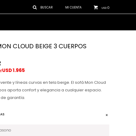
0
USD
MON CLOUD BEIGE 3 CUERPOS
2
USD
1.965
vente y líneas curvas en tela beige. El sofá Mon Cloud
pos aporta confort y elegancia a cualquier espacio.
 de garantía.
CAS
iasono