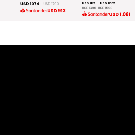
USD 1074
USD 1112
-
USD 1272
USD 1790
USD 1390
-
USD 1590
.237
USD
913
USD
1.081