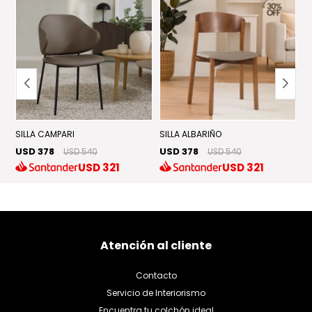
SILLA CAMPARI
SILLA ALBARIÑO
SI
USD 378
USD 378
U
USD 540
USD 540
USD
321
USD
321
Atención al cliente
Contacto
Servicio de Interiorismo
Encuentra tu colchón ideal