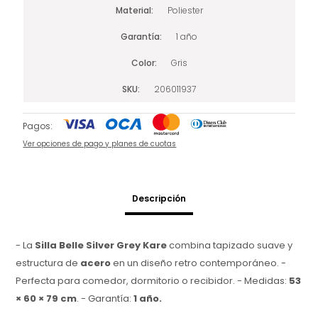
Material
Poliester
Garantía
1 año
Color
Gris
SKU
206011937
Pagos:
Ver opciones de pago y planes de cuotas
Descripción
- La
Silla Belle Silver Grey Kare
combina tapizado suave y
estructura de
acero
en un diseño retro contemporáneo. -
Perfecta para comedor, dormitorio o recibidor. - Medidas:
53
× 60 × 79 cm
. - Garantía:
1 año.