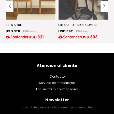
SILLA SPIRIT
SILLA DE EXTERIOR CUMBRE
S
USD 378
USD 392
U
USD 540
USD 490
USD
321
USD
333
Atención al cliente
Contacto
Servicio de Interiorismo
Encuentra tu colchón ideal
Newsletter
¡Suscribite y recibí todas nuestras novedades!