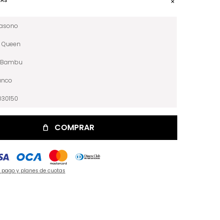
CAS
iasono
Queen
Bambu
anco
030150
COMPRAR
e pago y planes de cuotas