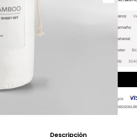
CARACTERÍSTI
Marca
V
Tamaño
Material
Color
Bl
SKU
304
Pagos:
Ver opciones d
Descripción