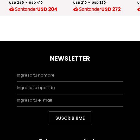
USD 240
-
USD 410
USD 210
-
USD 320
U
USD
204
USD
272
NEWSLETTER
SUSCRIBIRME