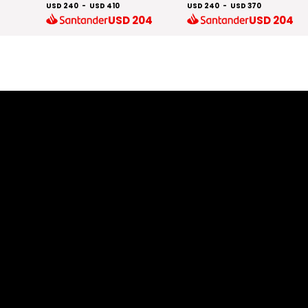
USD 240
-
USD 410
USD 240
-
USD 370
72
USD
204
USD
204