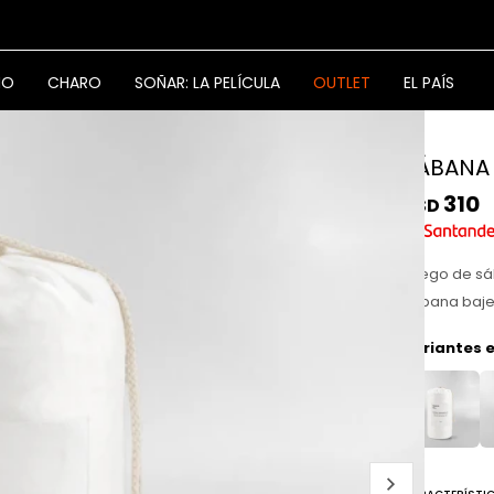
NO
CHARO
SOÑAR: LA PELÍCULA
OUTLET
EL PAÍS
SÁBANA
310
USD
Juego de sá
sábana baje
Variantes e