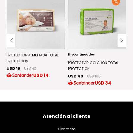
Discontinuados
D
PROTECTOR ALMOHADA TOTAL
PROTECTION
PROTECTOR COLCHÓN TOTAL
P
USD 16
USD 40
PROTECTION
C
USD
14
USD 40
U
USD 100
USD
34
Atención al cliente
Contacto