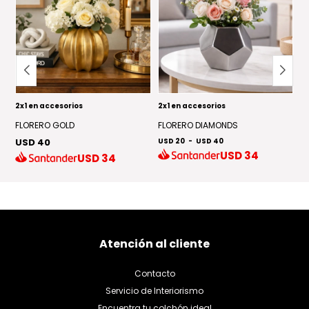
2x1 en accesorios
2x1 en accesorios
2x
FLORERO GOLD
FLORERO DIAMONDS
J
USD 40
USD 20
-
USD 40
U
USD
34
USD
34
Atención al cliente
Contacto
Servicio de Interiorismo
Encuentra tu colchón ideal