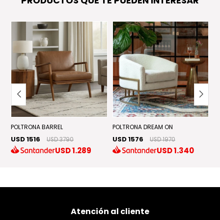
PRODUCTOS QUE TE PUEDEN INTERESAR
POLTRONA BARREL
POLTRONA DREAM ON
P
USD 1516
USD 1576
U
USD 3790
USD 1970
USD
1.289
USD
1.340
Atención al cliente