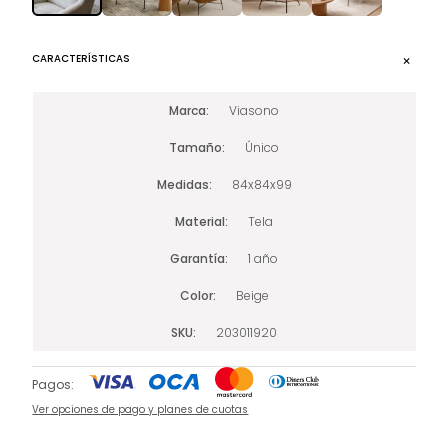
CARACTERÍSTICAS
Marca
Viasono
Tamaño
Único
Medidas
84x84x99
Material
Tela
Garantía
1 año
Color
Beige
SKU
203011920
Pagos:
Ver opciones de pago y planes de cuotas