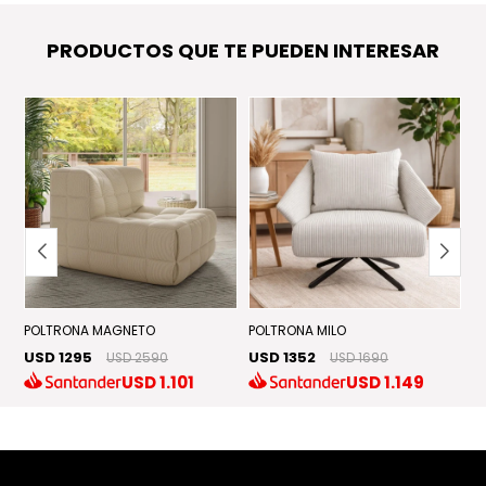
PRODUCTOS QUE TE PUEDEN INTERESAR
POLTRONA MAGNETO
POLTRONA MILO
P
USD 1295
USD 1352
U
USD 2590
USD 1690
USD
1.101
USD
1.149