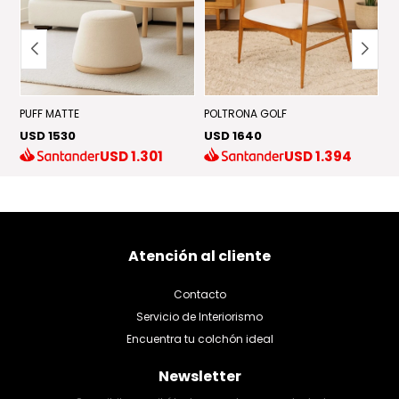
PUFF MATTE
POLTRONA GOLF
P
USD 1530
USD 1640
U
USD
1.301
USD
1.394
Atención al cliente
Contacto
Servicio de Interiorismo
Encuentra tu colchón ideal
Newsletter