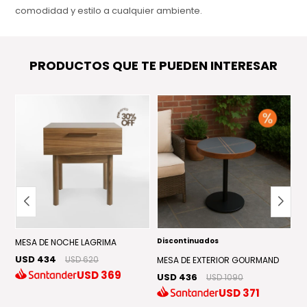
comodidad y estilo a cualquier ambiente.
Detalles:
Diseño C+Z
: Estructura compacta que se adapta
PRODUCTOS QUE TE PUEDEN INTERESAR
perfectamente a espacios reducidos.
Ruedas silenciosas
: Permiten moverla fácilmente sin
dañar el suelo.
Color nogal
: Aporta sofisticación y modernidad a tu
hogar.
Tamaño compacto
: Ideal para espacios pequeños y
uso diario.
Garantía: 1 año.
Discontinuados
D
MESA DE NOCHE LAGRIMA
USD 434
USD 620
MESA DE EXTERIOR GOURMAND
M
USD
369
USD 436
U
USD 1090
USD
371