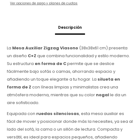
Ver opciones de pago y planes de cuotas
Descripción
La
Mesa Auxiliar Zigzag Viasono
(38x38x61 cm) presenta
un diseño
C+Z
que combina funcionalidad y estilo moderno.
Su estructura
en forma de C
permite que se deslice
fácilmente bajo sofás o camas, ahorrando espacio y
añadiendo un toque elegante a tu hogar. La
silueta en
forma de Z
con líneas limpias y minimalistas crea una
atmósfera moderna, mientras que su color
nogal
le da un
aire sofisticado.
Equipada con
ruedas silenciosas
, esta mesa auxiliar es
fácil de mover y posicionar donde más la necesites, ya sea al
lado del sofá, la cama o un sillón de lectura. Compacta y
versátil, es ideal para espacios pequeños, añadiendo