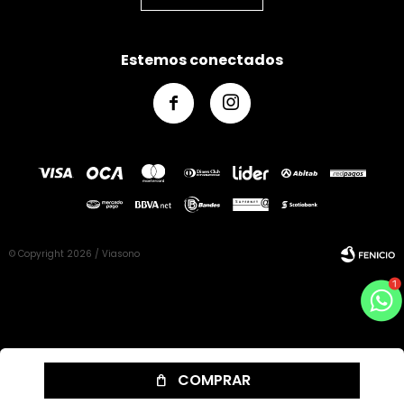
Estemos conectados


© Copyright 2026 / Viasono
Fenicio
COMPRAR