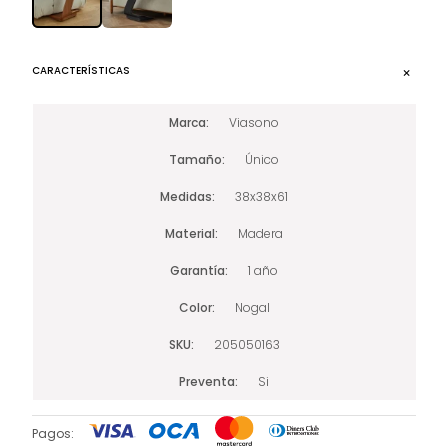
CARACTERÍSTICAS
Marca
Viasono
Tamaño
Único
Medidas
38x38x61
Material
Madera
Garantía
1 año
Color
Nogal
SKU
205050163
Preventa
Si
Pagos: