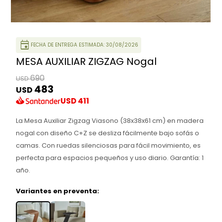
event
FECHA DE ENTREGA ESTIMADA: 30/08/2026
MESA AUXILIAR ZIGZAG Nogal
690
USD
483
USD
USD
411
La Mesa Auxiliar Zigzag Viasono (38x38x61 cm) en madera
nogal con diseño C+Z se desliza fácilmente bajo sofás o
camas. Con ruedas silenciosas para fácil movimiento, es
perfecta para espacios pequeños y uso diario. Garantía: 1
año.
Variantes en preventa: