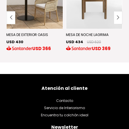
D
MESA DE EXTERIOR OASIS
MESA DE NOCHE LAGRIMA
USD 430
USD 434
USD 620
M
USD
366
USD
369
U
Atención al cliente
Contacto
Servicio de Interiorismo
Encuentra tu colchón ideal
Newsletter