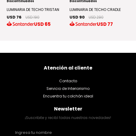
Discontinuados
Discontinuados
D
D
LUMINARIA DE TECHO TRISTAN
LUMINARIA DE TECHO CRADLE
LU
T
USD 76
USD 90
USD 190
USD 290
US
USD
65
USD
77
U
Atención al cliente
Contacto
Servicio de Interiorismo
Encuentra tu colchón ideal
Newsletter
¡Suscribite y recibí todas nuestras novedades!