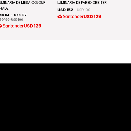
Discont
UMINARIA DE MESA COLOUR
LUMINARIA DE PARED ORBITER
HADE
USD 152
USD 190
LUMINA
SD 114
-
USD 152
USD
129
USD 9
SD 190
-
USD 190
USD
129