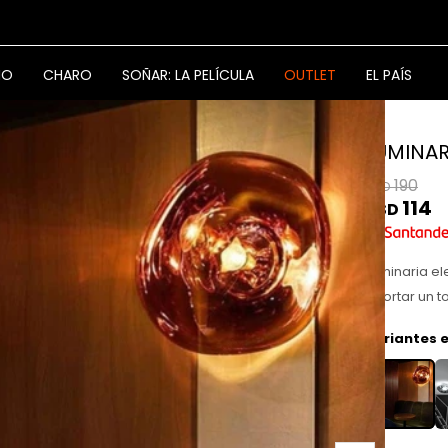
NO
CHARO
SOÑAR: LA PELÍCULA
OUTLET
EL PAÍS
LUMINAR
190
USD
114
USD
Luminaria el
aportar un t
Variantes e