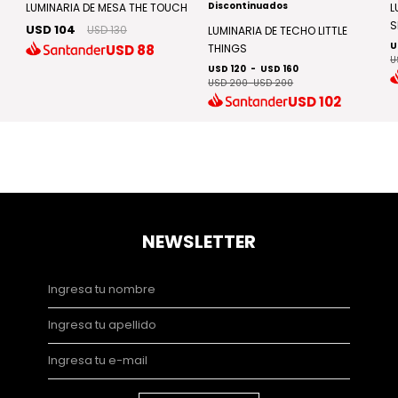
Discontinuados
LUMINARIA DE MESA THE TOUCH
L
S
USD 104
USD 130
LUMINARIA DE TECHO LITTLE
U
USD
88
THINGS
U
USD 120
-
USD 160
USD 200
-
USD 200
USD
102
NEWSLETTER