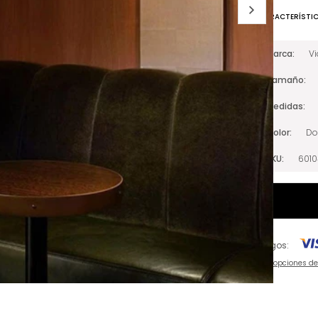
CARACTERÍSTI
Marca
V
Tamaño
Medidas
Color
Do
SKU
601
Pagos:
Ver opciones d