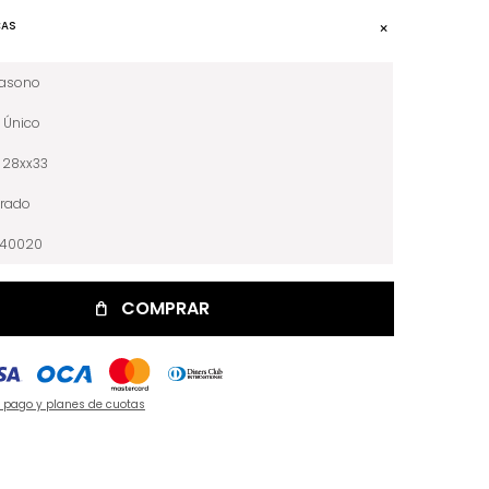
CAS
iasono
Único
28xx33
rado
040020
COMPRAR
e pago y planes de cuotas