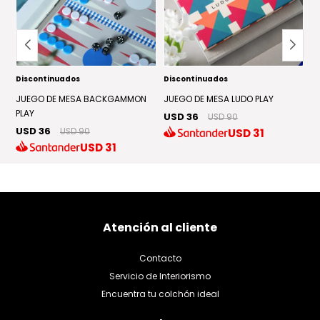
Discontinuados
Discontinuados
D
JUEGO DE MESA BACKGAMMON
JUEGO DE MESA LUDO PLAY
J
PLAY
P
USD 36
USD 90
USD 36
U
USD
31
USD 90
USD
31
Atención al cliente
Contacto
Servicio de Interiorismo
Encuentra tu colchón ideal