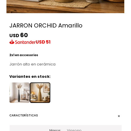
JARRON ORCHID Amarillo
60
USD
USD
51
2x1 en accesorios
Jarrón alto en cerámica
Variantes en stock:
CARACTERÍSTICAS
Marca
Viasono