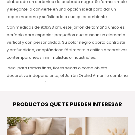
elaborado en cerámica de acabado negro. Su forma simple
y elegante lo convierte en una opción ideal para dar un
toque moderno y sofisticado a cualquier ambiente.
Con medidas de 9x9x33 cm, este jarrón de tamaño único es
perfecto para espacios pequeños que buscan un elemento
vertical y con personalidad. Su color negro aporta contraste
y profundidad, adaptándose fácilmente a estilos decorativos
contemporáneos, minimalistas o industriales.
Ideal para ramas finas, flores secas o como objeto
decorativo independiente, el Jarrón Orchid Amarillo combina
funcionalidad y estética en una sola pieza. Su diseño sobrio y
su acabado cerámico de alta calidad lo convierten en un
detalle elegante que enriquece cualquier rincón del hogar.
PRODUCTOS QUE TE PUEDEN INTERESAR