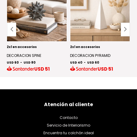
2x1 en accesorios
2x1 en accesorios
2x
DECORACION SPINE
DECORACION PYRAMID
D
USD 60
-
USD 80
USD 40
-
USD 60
U
USD
51
USD
51
Atención al cliente
Contacto
Servicio de Interiorismo
Encuentra tu colchón ideal