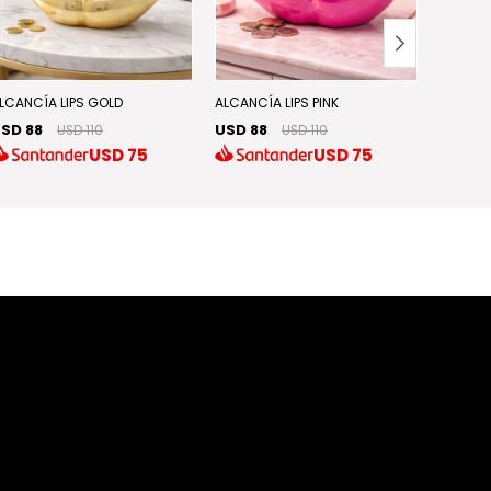
2x1 en a
LCANCÍA LIPS GOLD
ALCANCÍA LIPS PINK
SD 88
USD 88
USD 110
USD 110
FLORER
USD
75
USD
75
USD 8