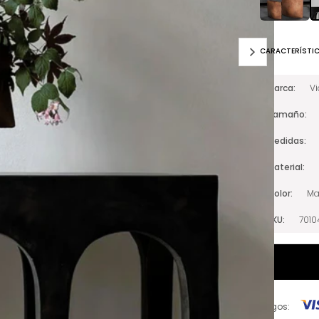
CARACTERÍSTI
Marca
V
Tamaño
Medidas
Material
Color
Ma
SKU
701
Pagos: