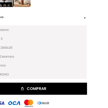
CAS
iasono
S
21x10x25
Ceramico
rron
040042
COMPRAR