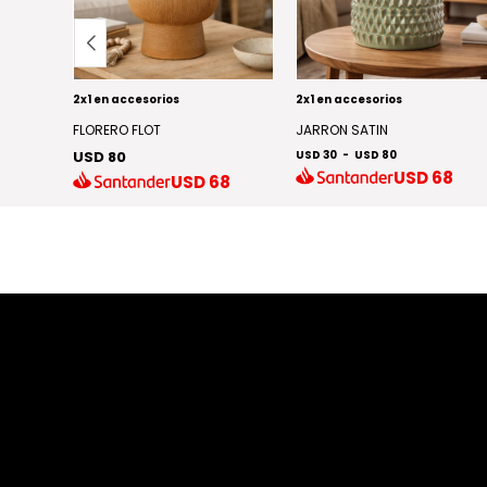
2x1 en accesorios
2x1 en accesorios
FLORERO FLOT
JARRON SATIN
5
USD 80
USD 30
-
USD 80
USD
68
USD
68