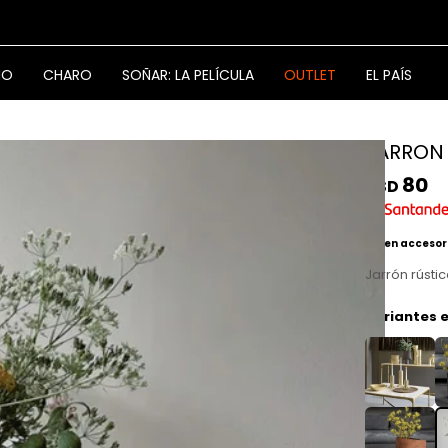
NO
CHARO
SOÑAR: LA PELÍCULA
OUTLET
EL PAÍS
JARRON 
80
USD
2x1 en accesor
Jarrón rústi
Variantes e