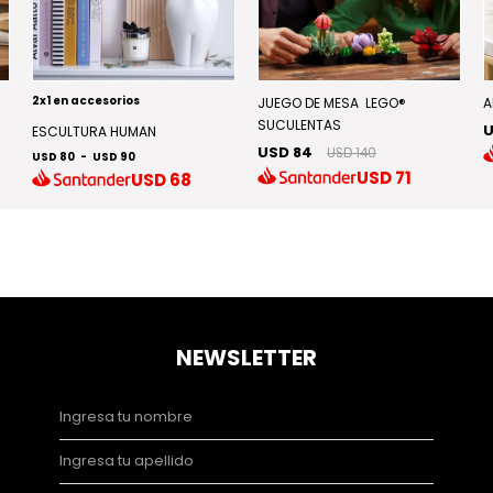
2x1 en accesorios
JUEGO DE MESA LEGO®
A
SUCULENTAS
U
ESCULTURA HUMAN
USD 84
USD 140
USD 80
-
USD 90
USD
71
USD
68
NEWSLETTER