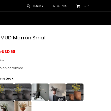
0
USD
MUD Marrón Small
USD
68
ios
co en cerámica
n stock: