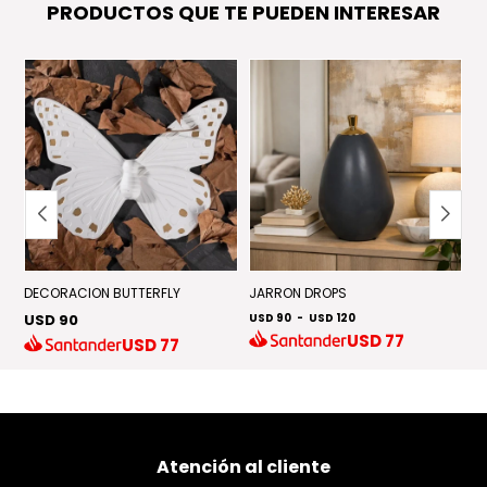
PRODUCTOS QUE TE PUEDEN INTERESAR
DECORACION BUTTERFLY
JARRON DROPS
J
USD 90
USD 90
-
USD 120
U
USD
77
USD
77
Atención al cliente