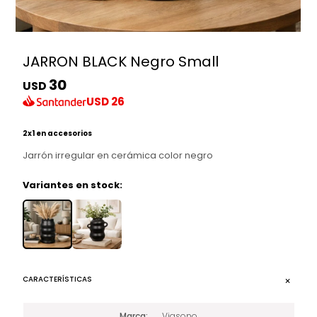
JARRON BLACK Negro Small
30
USD
USD
26
2x1 en accesorios
Jarrón irregular en cerámica color negro
Variantes en stock:
CARACTERÍSTICAS
Marca
Viasono