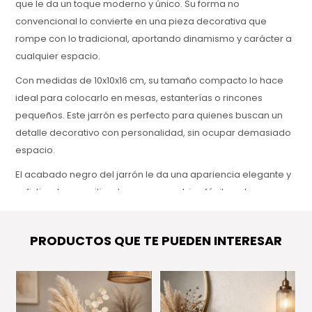
que le da un toque moderno y único. Su forma no
convencional lo convierte en una pieza decorativa que
rompe con lo tradicional, aportando dinamismo y carácter a
cualquier espacio.
Con medidas de 10x10x16 cm, su tamaño compacto lo hace
ideal para colocarlo en mesas, estanterías o rincones
pequeños. Este jarrón es perfecto para quienes buscan un
detalle decorativo con personalidad, sin ocupar demasiado
espacio.
El acabado negro del jarrón le da una apariencia elegante y
sofisticada, permitiendo que se combine fácilmente con
otros elementos decorativos. Ideal tanto para usarse solo
como con pequeños arreglos florales, el Jarrón Black Small
PRODUCTOS QUE TE PUEDEN INTERESAR
aporta modernidad y estilo a cualquier ambiente.