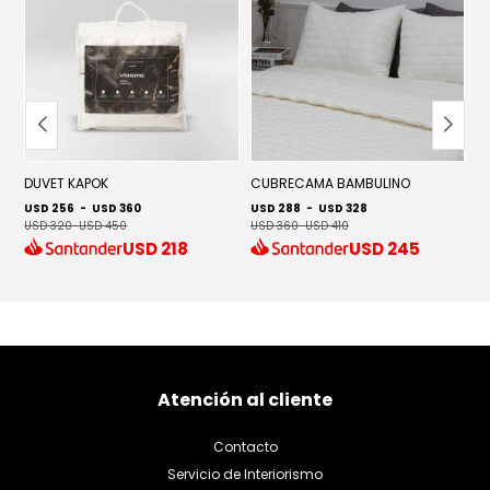
D
DUVET KAPOK
CUBRECAMA BAMBULINO
USD 256
-
USD 360
USD 288
-
USD 328
S
USD 320
-
USD 450
USD 360
-
USD 410
U
USD
218
USD
245
U
Atención al cliente
Contacto
Servicio de Interiorismo