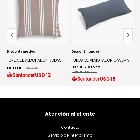
Discontinuados
Discontinuados
D
FUNDA DE ALMOHADÓN RODAS
FUNDA DE ALMOHADÓN GAVEMA
A
USD 14
USD 18
-
USD 22
U
USD 35
USD 45
-
USD 55
USD
12
USD
15
Atención al cliente
Contacto
Servicio de Interiorismo