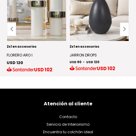
2x1 en accesorios
2x1 en accesorios
2x
FLORERO ARO I
JARRON DROPS
J
USD 120
USD 90
-
USD 120
US
USD
102
USD
102
Atención al cliente
Contacto
Servicio de Interiorismo
Encuentra tu colchón ideal