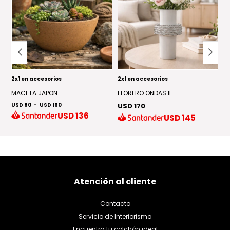
2x1 en accesorios
2x1 en accesorios
2x
MACETA JAPON
FLORERO ONDAS II
F
USD 80
-
USD 160
USD 170
U
USD
136
USD
145
Atención al cliente
Contacto
Servicio de Interiorismo
Encuentra tu colchón ideal