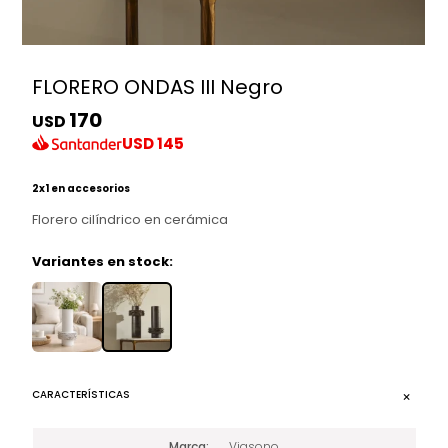
FLORERO ONDAS III Negro
170
USD
USD
145
2x1 en accesorios
Florero cilíndrico en cerámica
Variantes en stock:
CARACTERÍSTICAS
Marca
Viasono