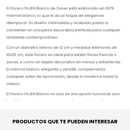
El Florero FAJEN Blanco de Zuiver está elaborado en 100%
mármol blanco, lo que le da un toque de elegancia
atemporal. Su diseño minimalista y acabado pulido lo
convierten en una pieza decorativa perfecta para cualquier
ambiente contemporáneo.
Con un diámetro interno de 12 cm y medidas exteriores de
15x25 cm, este florero es ideal para exhibir flores frescas o
secas, o como un objeto decorativo en mesas y estanterías.
El mármol blanco, elegante y versátil, complementa
cualquier estilo de decoración, desde lo moderno hasta lo
clásico.
El Florero FAJEN Blanco no solo es una opción funcional, sino
también una pieza que agrega un toque de lujo a tu espacio.
Su durabilidad y estética lo hacen perfecto para quienes
buscan una pieza única y sofisticada en su hogar u oficina.
PRODUCTOS QUE TE PUEDEN INTERESAR