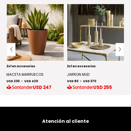
2x1 en accesorios
2x1 en accesorios
2x
MACETA MARRUECOS
JARRON MUD
M
USD 230
-
USD 420
USD 80
-
USD 370
U
USD
247
USD
255
Atención al cliente