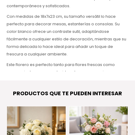
contemporáneos y sofisticados.
Con medidas de 18x7x23 cm, su tamaño versátil lo hace
perfecto para decorar mesas, estanterías o consolas. Su
color blanco ofrece un contraste sutil, adaptándose
fácilmente a cualquier estilo de decoración, mientras que su
forma delicada lo hace ideal para añadir un toque de
frescura a cualquier ambiente.
Este florero es perfecto tanto para flores frescas como
secas, o incluso para ser lucido solo como una pieza
decorativa. El Florero Clay Blanco aporta un aire de
serenidad y elegancia a cualquier espacio, convirtiéndolo en
PRODUCTOS QUE TE PUEDEN INTERESAR
una adición atemporal a tu hogar u oficina.