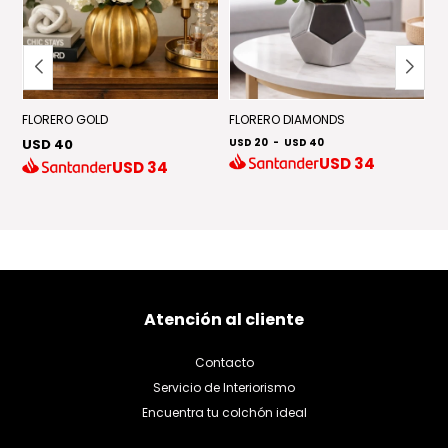
FLORERO GOLD
FLORERO DIAMONDS
J
USD 40
USD 20
-
USD 40
U
USD
34
USD
34
Atención al cliente
Contacto
Servicio de Interiorismo
Encuentra tu colchón ideal