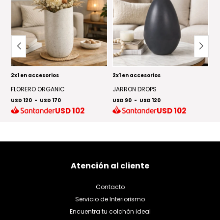
2x1 en accesorios
2x1 en accesorios
2x
FLORERO ORGANIC
JARRON DROPS
J
USD 120
-
USD 170
USD 90
-
USD 120
US
USD
102
USD
102
Atención al cliente
Contacto
Servicio de Interiorismo
Encuentra tu colchón ideal