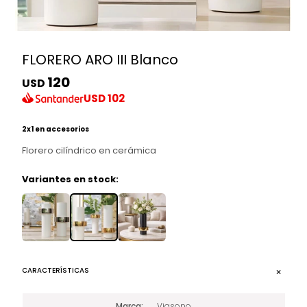
FLORERO ARO III Blanco
120
USD
USD
102
2x1 en accesorios
Florero cilíndrico en cerámica
Variantes en stock:
CARACTERÍSTICAS
Marca
Viasono