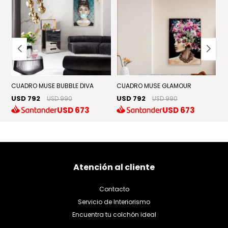
CUADRO MUSE BUBBLE DIVA
CUADRO MUSE GLAMOUR
E
USD 792
USD 792
U
USD 990
USD 990
USD
673
USD
673
Atención al cliente
Contacto
Servicio de Interiorismo
Encuentra tu colchón ideal