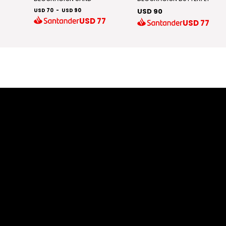
USD 70
-
USD 90
USD 90
5
USD
77
USD
77