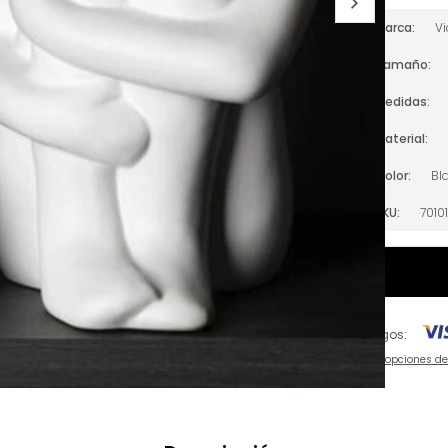
Marca
V
Tamaño
Medidas
Material
Color
Bl
SKU
7010
Pagos:
Ver opciones d