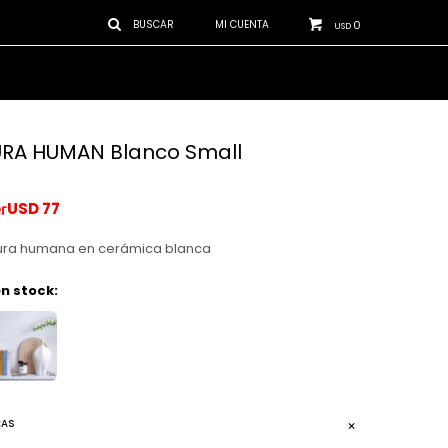
0
USD
RA HUMAN Blanco Small
USD
77
igura humana en cerámica blanca
n stock:
CAS