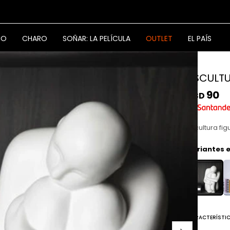
NO
CHARO
SOÑAR: LA PELÍCULA
OUTLET
EL PAÍS
ESCULTU
90
USD
Escultura f
Variantes e
CARACTERÍSTI