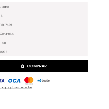
iasono
S
18x17x26
Ceramico
anco
10037
COMPRAR
e pago y planes de cuotas