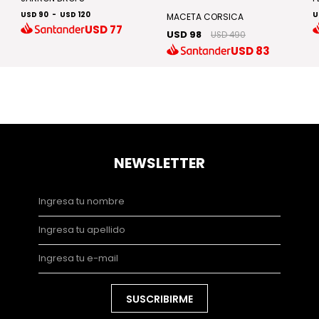
USD 90
-
USD 120
U
MACETA CORSICA
USD
77
USD 98
USD 490
USD
83
NEWSLETTER
SUSCRIBIRME