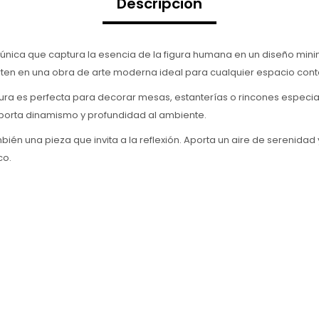
Descripción
única que captura la esencia de la figura humana en un diseño mini
vierten en una obra de arte moderna ideal para cualquier espacio c
a es perfecta para decorar mesas, estanterías o rincones especiales
aporta dinamismo y profundidad al ambiente.
bién una pieza que invita a la reflexión. Aporta un aire de serenida
co.