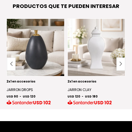
PRODUCTOS QUE TE PUEDEN INTERESAR
2x1 en accesorios
2x1 en accesorios
J
U
JARRON DROPS
JARRON CLAY
US
USD 90
-
USD 120
USD 120
-
USD 180
USD
102
USD
102