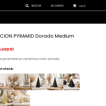
0
USD
CION PYRAMID Dorado Medium
USD
51
a piramidal en cerámica color dorado
n stock: