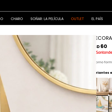
NO
CHARO
SOÑAR: LA PELÍCULA
OUTLET
EL PAÍS
DECORA
60
USD
Adorno form
Variantes e