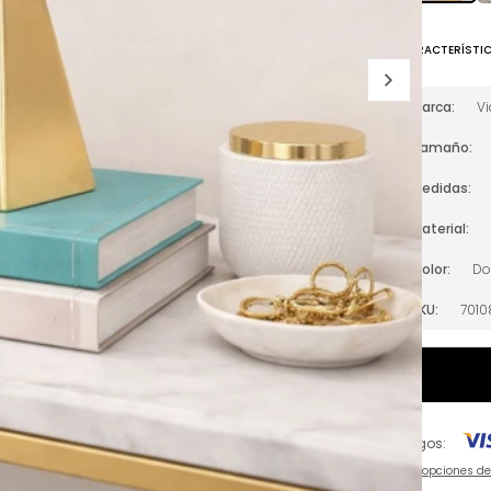
CARACTERÍSTI
Marca
V
Tamaño
Medidas
Material
Color
Do
SKU
701
Pagos:
Ver opciones d