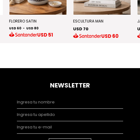
FLORERO SATIN
ESCULTURA MAN
J
USD 60
-
USD 80
USD 70
U
USD
51
USD
60
NEWSLETTER