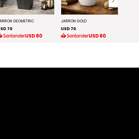
ARRON GEOMETRIC
JARRON GOLD
DECORA
SD 70
USD 70
USD 60
USD
60
USD
60