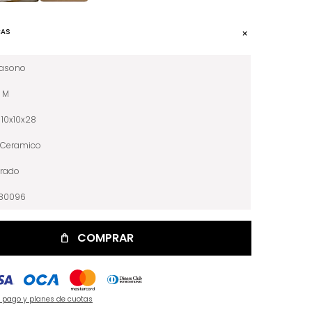
CAS
iasono
M
10x10x28
Ceramico
rado
080096
COMPRAR
e pago y planes de cuotas