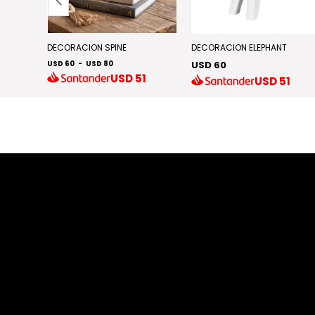
DECORACION SPINE
DECORACION ELEPHANT
USD 60
-
USD 80
USD 60
USD
51
0
USD
51