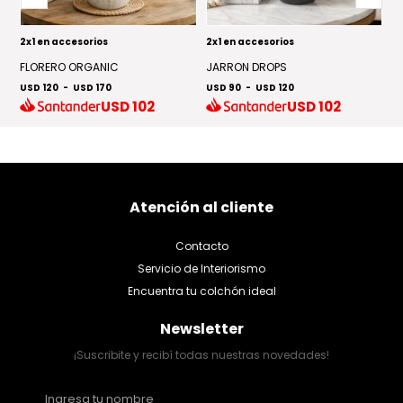
2x1 en accesorios
2x1 en accesorios
2x
FLORERO ORGANIC
JARRON DROPS
J
USD 120
-
USD 170
USD 90
-
USD 120
US
USD
102
USD
102
Atención al cliente
Contacto
Servicio de Interiorismo
Encuentra tu colchón ideal
Newsletter
¡Suscribite y recibí todas nuestras novedades!