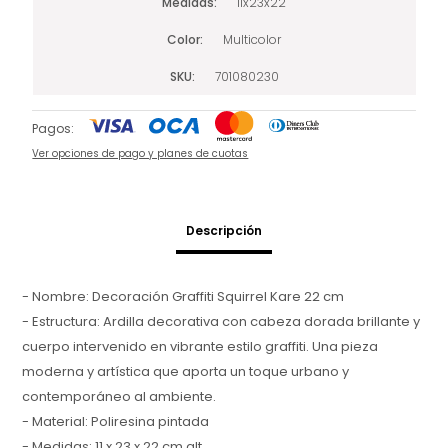
Medidas
11x23x22
Color
Multicolor
SKU
701080230
Pagos:
Ver opciones de pago y planes de cuotas
Descripción
- Nombre: Decoración Graffiti Squirrel Kare 22 cm
- Estructura: Ardilla decorativa con cabeza dorada brillante y
cuerpo intervenido en vibrante estilo graffiti. Una pieza
moderna y artística que aporta un toque urbano y
contemporáneo al ambiente.
- Material: Poliresina pintada
- Medidas: 11 x 23 x 22 cm alt