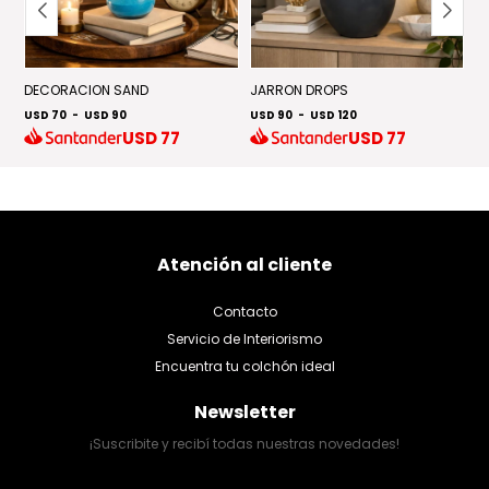
DECORACION SAND
JARRON DROPS
J
USD 70
-
USD 90
USD 90
-
USD 120
U
USD
77
USD
77
Atención al cliente
Contacto
Servicio de Interiorismo
Encuentra tu colchón ideal
Newsletter
¡Suscribite y recibí todas nuestras novedades!