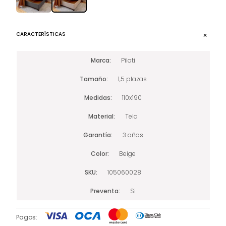
CARACTERÍSTICAS
Marca
Pilati
Tamaño
1,5 plazas
Medidas
110x190
Material
Tela
Garantía
3 años
Color
Beige
SKU
105060028
Preventa
Si
Pagos: