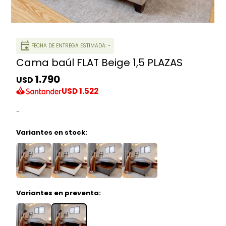
event
FECHA DE ENTREGA ESTIMADA: -
Cama baúl FLAT Beige 1,5 PLAZAS
1.790
USD
USD
1.522
-
Variantes en stock:
Variantes en preventa: