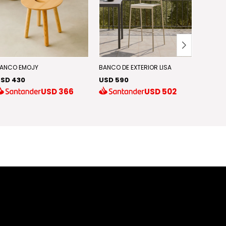
ANCO EMOJY
BANCO DE EXTERIOR LISA
BANCO 
SD 430
USD 590
USD 9
USD
366
USD
502