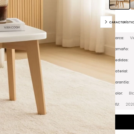
CARACTERÍSTI
Marca
V
Tamaño
Medidas
Material
Garantía
Color
Bl
SKU
202