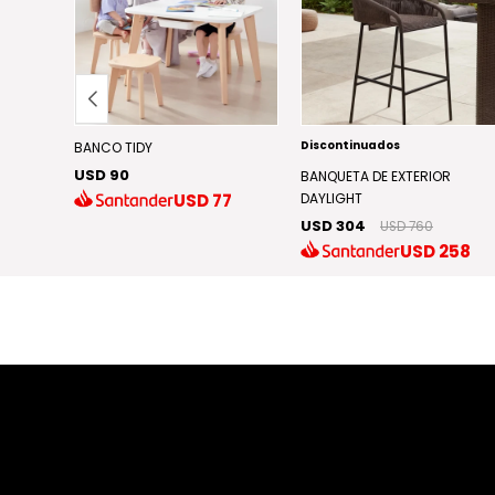
Discontinuados
A
BANCO TIDY
USD 90
BANQUETA DE EXTERIOR
02
USD
77
DAYLIGHT
USD 304
USD 760
USD
258