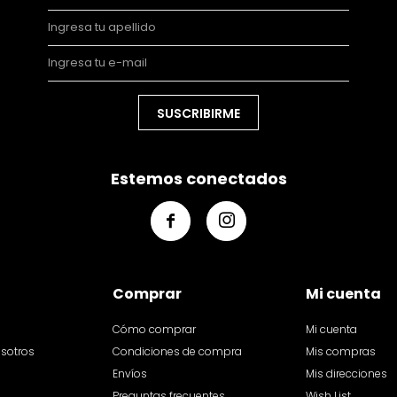
SUSCRIBIRME
Estemos conectados


Comprar
Mi cuenta
Cómo comprar
Mi cuenta
osotros
Condiciones de compra
Mis compras
Envíos
Mis direcciones
Preguntas frecuentes
Wish List