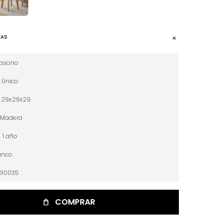
CAS
iasono
Único
29x29x29
Madera
1 año
anco
010035
COMPRAR