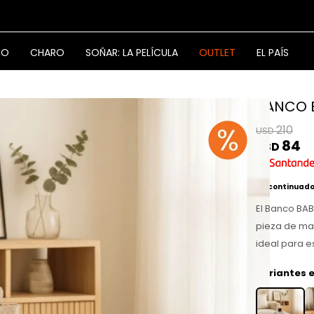
NO
CHARO
SOÑAR: LA PELÍCULA
OUTLET
EL PAÍS
BANCO 
210
USD
84
USD
Discontinuad
El Banco BA
pieza de ma
ideal para 
Variantes e