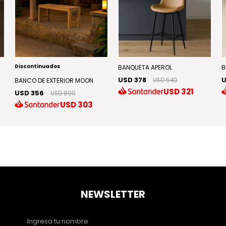
Discontinuados
BANQUETA APEROL
B
USD 378
U
BANCO DE EXTERIOR MOON
USD 540
USD
321
USD 356
USD 890
USD
303
NEWSLETTER