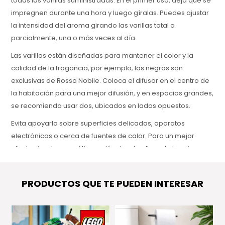
todas las varillas suministradas. En el primer uso, deja que se
impregnen durante una hora y luego gíralas. Puedes ajustar
la intensidad del aroma girando las varillas total o
parcialmente, una o más veces al día.
Las varillas están diseñadas para mantener el color y la
calidad de la fragancia, por ejemplo, las negras son
exclusivas de Rosso Nobile. Coloca el difusor en el centro de
la habitación para una mejor difusión, y en espacios grandes,
se recomienda usar dos, ubicados en lados opuestos.
Evita apoyarlo sobre superficies delicadas, aparatos
electrónicos o cerca de fuentes de calor. Para un mejor
efecto visual y aromático, colócalo a la altura de los ojos.
¿CÓMO ELEGIR EL TAMAÑO IDEAL SEGUN MI AMBIENTE?
PRODUCTOS QUE TE PUEDEN INTERESAR
• para ambientes de entre 5 y 10 m²* 1 o 2 frascos de 250 ml
• para ambientes de entre 10 y 20 m²* 1 o 2 frascos de 500 ml
• para ambientes de entre 20 y 30 m²* 1 o 2 frascos de 1250 ml