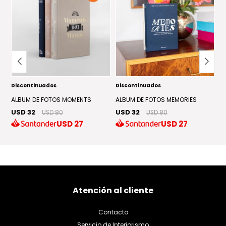
Discontinuados
Discontinuados
D
UL
ALBUM DE FOTOS MOMENTS
ALBUM DE FOTOS MEMORIES
A
USD 32
USD 32
U
USD 80
USD 80
USD
27
USD
27
Atención al cliente
Contacto
Servicio de Interiorismo