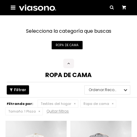

Selecciona la categoría que buscas
ROPA DE CAMA
ROPA DE CAMA
Recomendados
Filtrando por:
Textiles del hogar
Ropa de cama
Quitar filtros
Tamaño:
1 Plaza