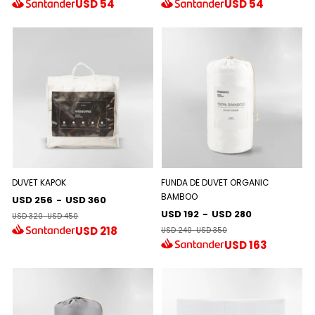
USD
54
USD
54
DUVET KAPOK
FUNDA DE DUVET ORGANIC
BAMBOO
USD 256
-
USD 360
USD 192
-
USD 280
USD 320
-
USD 450
USD
218
USD 240
-
USD 350
USD
163