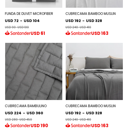
FUNDA DE DUVET MICROFIBER
CUBRECAMA BAMBOO MUSLIN
USD 72
-
USD 104
USD 192
-
USD 328
USD 90
-
USD 130
USD 240
-
USD 410
USD
61
USD
163
CUBRECAMA BAMBULINO
CUBRECAMA BAMBOO MUSLIN
USD 224
-
USD 360
USD 192
-
USD 328
USD 280
-
USD 450
USD 240
-
USD 410
USD
190
USD
163