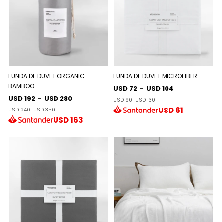
FUNDA DE DUVET ORGANIC
FUNDA DE DUVET MICROFIBER
BAMBOO
USD 72
-
USD 104
USD 192
-
USD 280
USD 90
-
USD 130
USD
61
USD 240
-
USD 350
USD
163