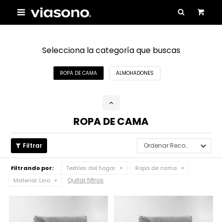

Selecciona la categoría que buscas
ROPA DE CAMA
ALMOHADONES
ROPA DE CAMA
Recomendados
Filtrando por:
Textiles del hogar
Ropa de cama
Quitar filtros
Material:
Lino