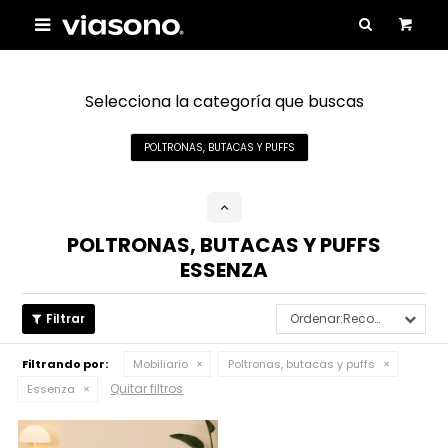

Selecciona la categoría que buscas
POLTRONAS, BUTACAS Y PUFFS
POLTRONAS, BUTACAS Y PUFFS
ESSENZA
Recomendados
Filtrando por:
Mobiliario
Poltronas, butacas y puffs
Quitar filtros
Essenza