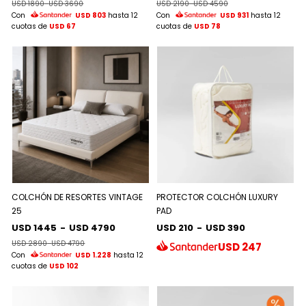
USD 1890
-
USD 3690
USD 2190
-
USD 4590
Con
USD 803
hasta 12
Con
USD 931
hasta 12
cuotas de
USD 67
cuotas de
USD 78
COLCHÓN DE RESORTES VINTAGE
PROTECTOR COLCHÓN LUXURY
25
PAD
USD 1445
-
USD 4790
USD 210
-
USD 390
USD 2890
-
USD 4790
USD
247
Con
USD 1.228
hasta 12
cuotas de
USD 102