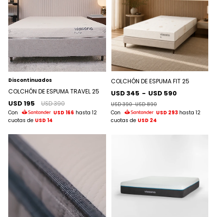
Discontinuados
COLCHÓN DE ESPUMA FIT 25
COLCHÓN DE ESPUMA TRAVEL 25
USD 345
-
USD 590
USD 195
USD 390
USD 390
-
USD 890
Con
USD 166
hasta 12
Con
USD 293
hasta 12
cuotas de
USD 14
cuotas de
USD 24