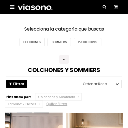

Selecciona la categoría que buscas
COLCHONES
SOMMIERS
PROTECTORES
COLCHONES Y SOMMIERS
Recomendados
Filtrando por:
Colchones y Sommiers
Quitar filtros
Tamaño:
2 Plazas