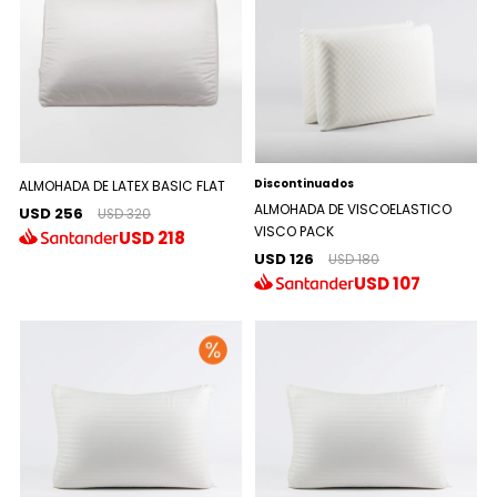
Discontinuados
ALMOHADA DE LATEX BASIC FLAT
ALMOHADA DE VISCOELASTICO
USD 256
USD 320
VISCO PACK
USD
218
USD 126
USD 180
USD
107