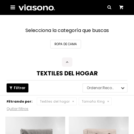

Selecciona la categoría que buscas
ROPA DE CAMA
TEXTILES DEL HOGAR
Recomendados
Filtrando por:
Textiles del hogar
Tamaño:
King
Quitar filtros