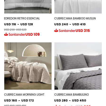
EDREDON RETRO ESENCIAL
CUBRECAMA BAMBOO MUSLIN
USD 116
-
USD 128
USD 240
-
USD 410
USD 290
-
USD 320
USD
315
USD
109
CUBRECAMA MORNING LIGHT
CUBRECAMA BAMBULINO
USD 160
-
USD 172
USD 280
-
USD 450
USD 400
-
USD 430