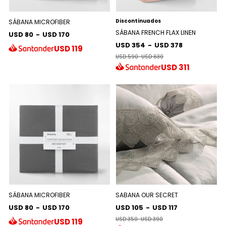
Discontinuados
SÁBANA MICROFIBER
SÁBANA FRENCH FLAX LINEN
USD 80
-
USD 170
USD 354
-
USD 378
USD
119
USD 590
-
USD 630
USD
311
SÁBANA MICROFIBER
SABANA OUR SECRET
USD 80
-
USD 170
USD 105
-
USD 117
USD 350
-
USD 390
USD
119