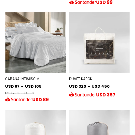
USD
99
SABANA INTIMISSIMI
DUVET KAPOK
USD 87
-
USD 105
USD 320
-
USD 450
USD 290
-
USD 350
USD
357
USD
89