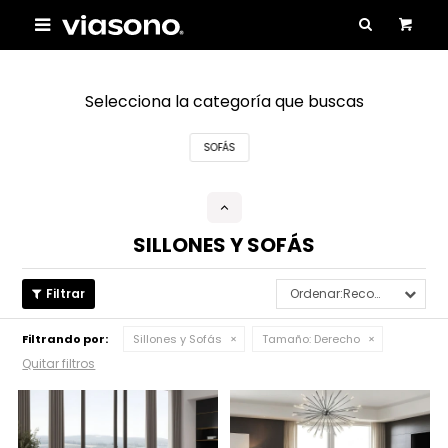

Selecciona la categoría que buscas
SOFÁS
SILLONES Y SOFÁS
Recomendados
Filtrando por:
Sillones y Sofás
Tamaño:
Derecho
Quitar filtros