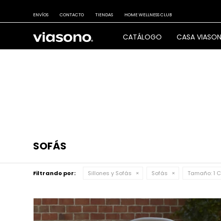
ENVÍOS
CONTACTO
TIENDAS
HOME WELLNESS CLUB
CATÁLOGO
CASA VIASO
SOFÁS
Filtrando por:
Sillones y Sofás
Sofás
Tamaño:
1 