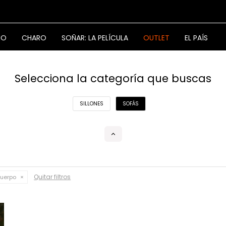
NO
CHARO
SOÑAR: LA PELÍCULA
OUTLET
EL PAÍS
Selecciona la categoría que buscas
SILLONES
SOFÁS
Quitar filtros
Cuerpo