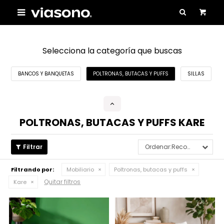

Selecciona la categoría que buscas
BANCOS Y BANQUETAS
POLTRONAS, BUTACAS Y PUFFS
SILLAS
POLTRONAS, BUTACAS Y PUFFS KARE
Recomendados
Filtrando por:
Mobiliario
Poltronas, butacas y puffs
Quitar filtros
Kare