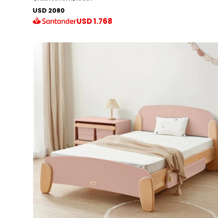
USD 2080
USD
1.768