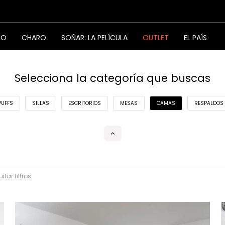
NO
CHARO
SOÑAR: LA PELÍCULA
OUTLET
EL PAÍS
Selecciona la categoría que buscas
PUFFS
SILLAS
ESCRITORIOS
MESAS
CAMAS
RESPALDOS
itar filtros