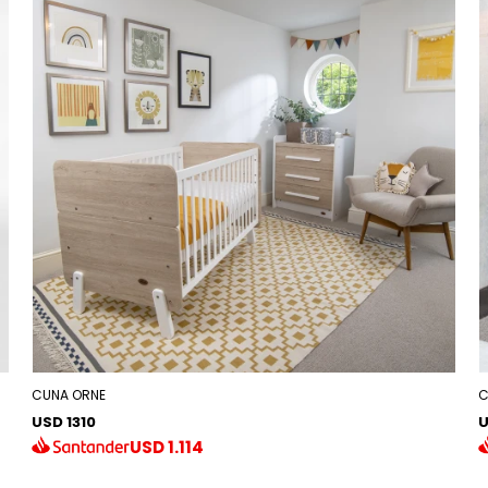
CUNA ORNE
C
USD 1310
U
USD
1.114