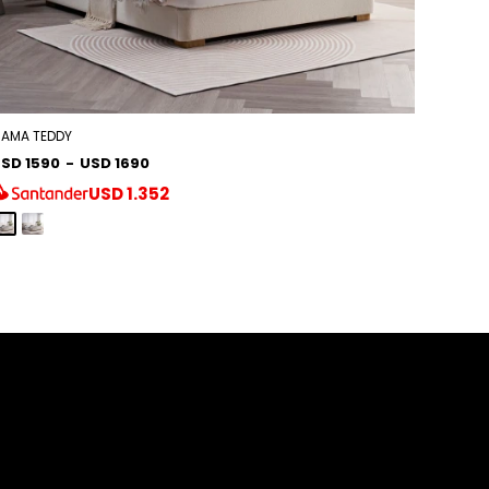
AMA TEDDY
SD 1590
-
USD 1690
USD
1.352