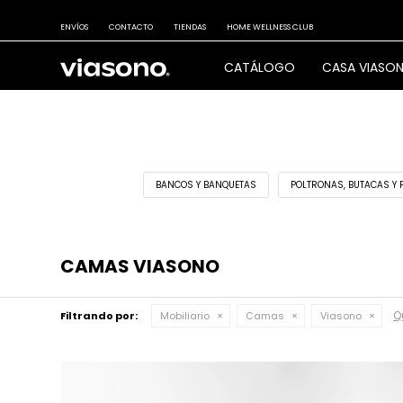
ENVÍOS
CONTACTO
TIENDAS
HOME WELLNESS CLUB
CATÁLOGO
CASA VIASO
BANCOS Y BANQUETAS
POLTRONAS, BUTACAS Y 
CAMAS VIASONO
Qu
Filtrando por:
Mobiliario
Camas
Viasono