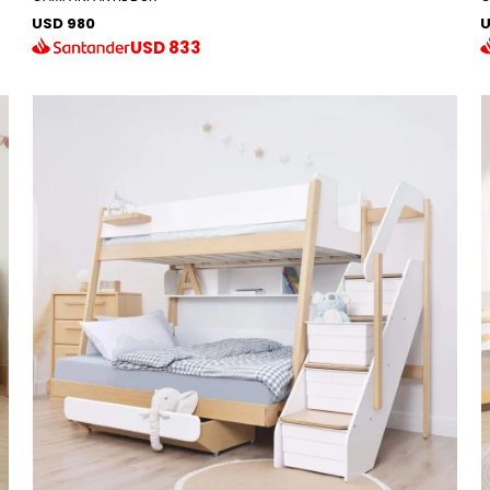
USD 980
U
USD
833