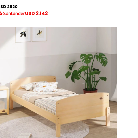
SD 2520
USD
2.142