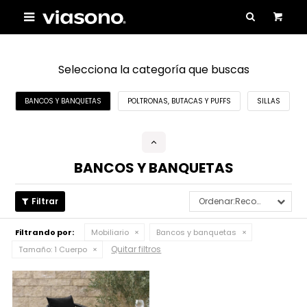

Selecciona la categoría que buscas
BANCOS Y BANQUETAS
POLTRONAS, BUTACAS Y PUFFS
SILLAS
BANCOS Y BANQUETAS
Recomendados
Filtrando por:
Mobiliario
Bancos y banquetas
Quitar filtros
Tamaño:
1 Cuerpo