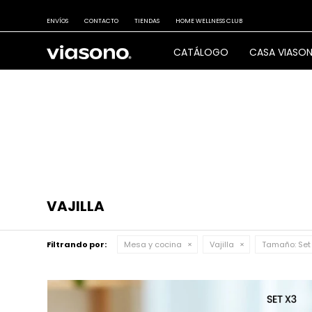
ENVÍOS
CONTACTO
TIENDAS
HOME WELLNESS CLUB
CATÁLOGO
CASA VIASO
VAJILLA
Filtrando por:
Mesa y cocina
Vajilla
Tamaño:
Set