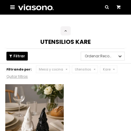

UTENSILIOS KARE
Recomendados
Filtrando por:
Mesa y cocina
Utensilios
Kare
Quitar filtros