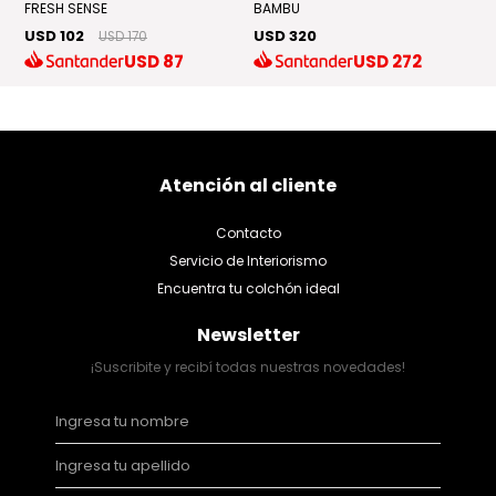
FRESH SENSE
BAMBU
U
USD 102
USD 320
USD 170
USD
87
USD
272
Atención al cliente
Contacto
Servicio de Interiorismo
Encuentra tu colchón ideal
Newsletter
¡Suscribite y recibí todas nuestras novedades!