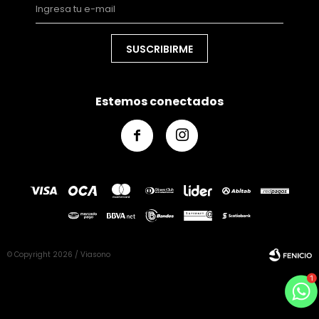
SUSCRIBIRME
Estemos conectados


© Copyright 2026 / Viasono